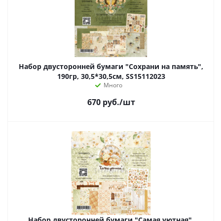
Набор двусторонней бумаги "Сохрани на память",
190гр, 30,5*30,5см, SS15112023
Много
670
руб.
/шт
Набор двусторонней бумаги "Самая уютная",