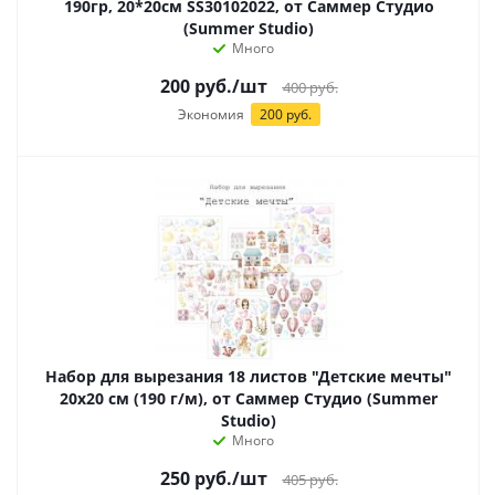
190гр, 20*20см SS30102022, от Саммер Студио
(Summer Studio)
Много
200
руб.
/шт
400
руб.
Экономия
200 руб.
Набор для вырезания 18 листов "Детские мечты"
20х20 см (190 г/м), от Саммер Студио (Summer
Studio)
Много
250
руб.
/шт
405
руб.