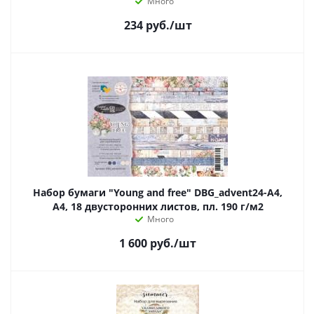
Много
234
руб.
/шт
Набор бумаги "Young and free" DBG_advent24-A4,
A4, 18 двусторонних листов, пл. 190 г/м2
Много
1 600
руб.
/шт