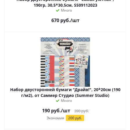
190гр, 30,5*30,5см, SS09112023
Много
670
руб.
/шт
Набор двусторонней бумаги "Драйв!", 20*20см (190
г/м2), от Саммер Студио (Summer Studio)
Много
190
руб.
/шт
390
руб.
Экономия
200 руб.