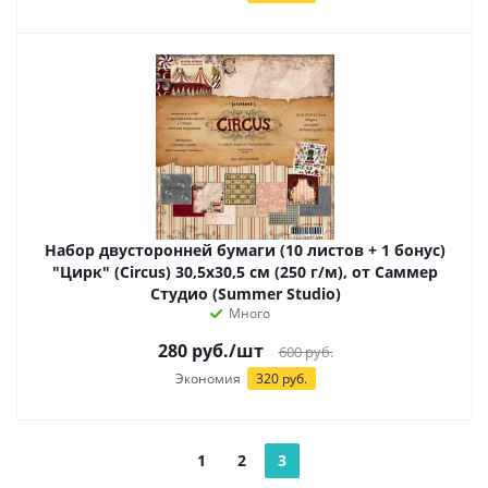
Набор двусторонней бумаги (10 листов + 1 бонус)
"Цирк" (Circus) 30,5х30,5 см (250 г/м), от Саммер
Студио (Summer Studio)
Много
280
руб.
/шт
600
руб.
Экономия
320 руб.
1
2
3