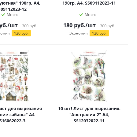
уютная" 190гр, А4,
190гр, А4, SS09112023-11
S09112023-12
Много
Много
уб.
/шт
180
руб.
/шт
300
руб.
300
руб.
номия
120 руб.
Экономия
120 руб.
Лист для вырезания
10 шт! Лист для вырезания.
ние забавы" А4
"Австралия-2" А4,
S16062022-3
SS12032022-11