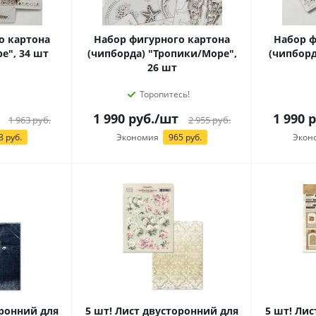
о картона
Набор фигурного картона
Набор ф
е", 34 шт
(чипборда) "Тропики/Море",
(чипборд
26 шт
Торопитесь!
1 990
руб.
/шт
1 990
р
1 963
руб.
2 955
руб.
3 руб.
Экономия
965 руб.
Экон
оронний для
5 шт! Лист двусторонний для
5 шт! Ли