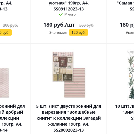
р, А4,
уютная" 190гр, А4,
"Самая 
3-13
SS09112023-13
S
Много
180
руб.
/шт
180
р
300
руб.
300
руб.
0 руб.
Экономия
120 руб.
Эко
оронний для
5 шт! Лист двусторонний для
10 шт! 
ый добрый
вырезания "Волшебные
"Зим
оллекции
книги" к коллекции Загадай
S
190гр, А4,
желание 190гр, А4,
3-14
SS20092023-13