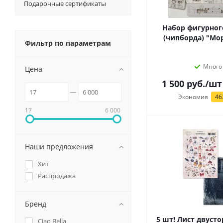
Подарочные сертификаты
Набор фигурног
(чипборда) "Мор
Фильтр по параметрам
Много
Цена
1 500
руб.
/шт
Экономия
46
17
6 000
Наши предложения
Хит
Распродажа
Бренд
5 шт! Лист двуст
Ciao Bella