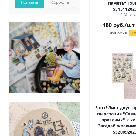
Сбросить
память" 190г
SS1511202
Много
180
руб.
/шт
Экономия
12
5 шт! Лист двуст
вырезания "Сам
праздник" к к
Загадай желание 
SS2009202