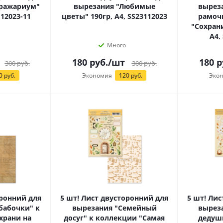
бражариум"
вырезания "Любимые
вырез
112023-11
цветы" 190гр, А4, SS23112023
рамоч
"Сохрани
А4,
Много
180
руб.
/шт
180
р
300
руб.
300
руб.
0 руб.
Экономия
120 руб.
Эко
оронний для
5 шт! Лист двусторонний для
5 шт! Ли
бабочки" к
вырезания "Семейный
вырез
храни на
досуг" к коллекции "Самая
дедуш