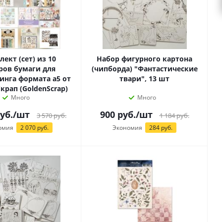
ект (сет) из 10
Набор фигурного картона
ров бумаги для
(чипборда) "Фантастические
инга формата а5 от
твари", 13 шт
крап (GoldenScrap)
Много
Много
уб.
/шт
900
руб.
/шт
3 570
руб.
1 184
руб.
омия
2 070 руб.
Экономия
284 руб.