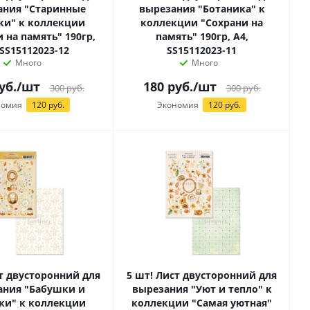
ания "Старинные
вырезания "Ботаника" к
ки" к коллекции
коллекции "Сохрани на
 на память" 190гр,
память" 190гр, А4,
 SS15112023-12
SS15112023-11
Много
Много
уб.
/шт
180
руб.
/шт
300
руб.
300
руб.
номия
120 руб.
Экономия
120 руб.
ст двусторонний для
5 шт! Лист двусторонний для
ания "Бабушки и
вырезания "Уют и тепло" к
ки" к коллекции
коллекции "Самая уютная"