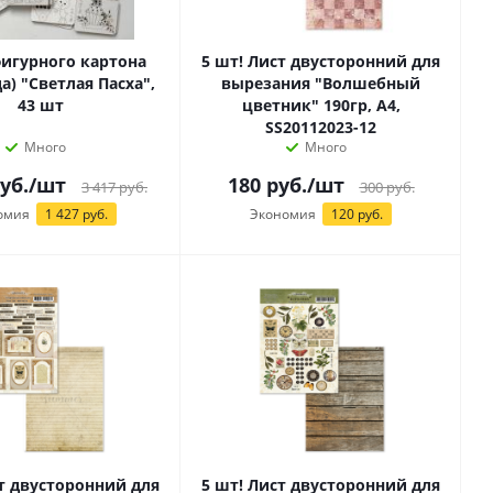
игурного картона
5 шт! Лист двусторонний для
а) "Светлая Пасха",
вырезания "Волшебный
43 шт
цветник" 190гр, А4,
SS20112023-12
Много
Много
уб.
/шт
180
руб.
/шт
3 417
руб.
300
руб.
омия
1 427 руб.
Экономия
120 руб.
ст двусторонний для
5 шт! Лист двусторонний для