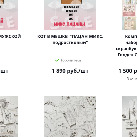
"МУЖСКОЙ
КОТ В МЕШКЕ! "ПАЦАН МИКС,
Компл
подростковый"
набо
скрапбук
Голден С
Торопитесь!
/шт
1 890
руб.
/шт
1 500
р
Экон