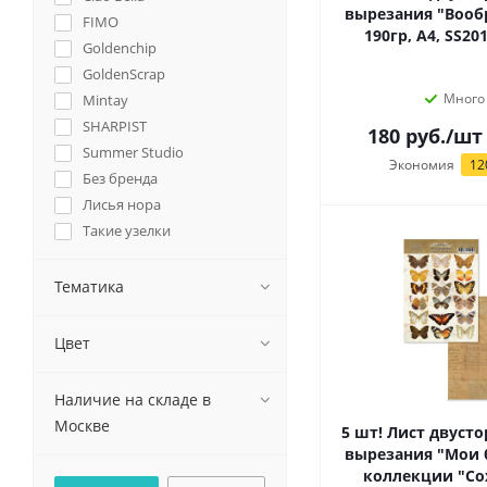
вырезания "Воо
FIMO
190гр, А4, SS20
Goldenchip
GoldenScrap
Много
Mintay
SHARPIST
180
руб.
/шт
Summer Studio
Экономия
12
Без бренда
Лисья нора
Такие узелки
Яна Седышева
Тематика
Цвет
Наличие на складе в
Москве
5 шт! Лист двуст
вырезания "Мои 
коллекции "Со