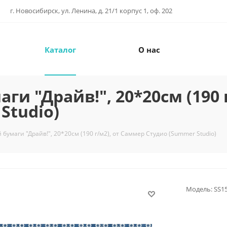
г. Новосибирск, ул. Ленина, д. 21/1 корпус 1, оф. 202
Каталог
О нас
и "Драйв!", 20*20см (190 г
Studio)
бумаги "Драйв!", 20*20см (190 г/м2), от Саммер Студио (Summer Studio)
Модель:
SS1