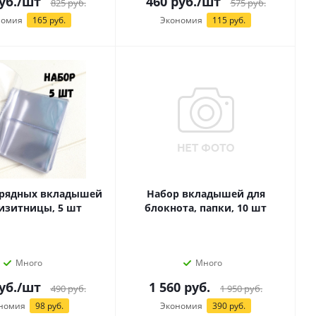
уб.
/шт
460
руб.
/шт
825
руб.
575
руб.
номия
165 руб.
Экономия
115 руб.
 рядных вкладышей
Набор вкладышей для
изитницы, 5 шт
блокнота, папки, 10 шт
Много
Много
уб.
/шт
1 560
руб.
490
руб.
1 950
руб.
номия
98 руб.
Экономия
390 руб.