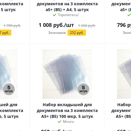
 комплекта
документов на 3 комплекта
документ
, 5 штук
а5+ (B5) + А4, 5 штук
а5+ (
Торопитесь!
1 008
руб.
/шт
796
р
1 785
руб.
1 260
руб.
7 руб.
Экономия
252 руб.
Эко
шей для
Набор вкладышей для
Набор
 комплекта
документов на 3 комплекта
документ
р, 5 штук
А5+ (B5) 100 мкр, 5 штук
А5+ (B5
Много