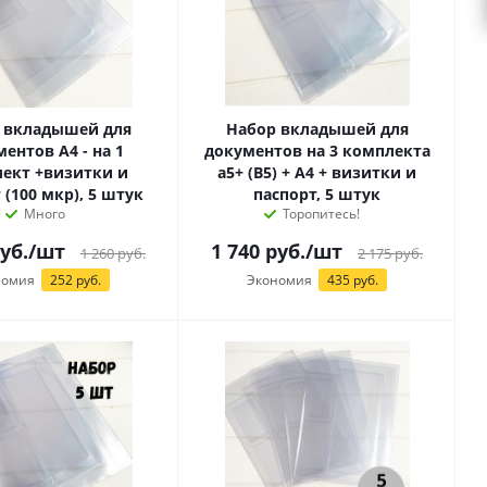
 вкладышей для
Набор вкладышей для
ентов А4 - на 1
документов на 3 комплекта
ект +визитки и
а5+ (B5) + А4 + визитки и
 (100 мкр), 5 штук
паспорт, 5 штук
Много
Торопитесь!
уб.
/шт
1 740
руб.
/шт
1 260
руб.
2 175
руб.
номия
252 руб.
Экономия
435 руб.