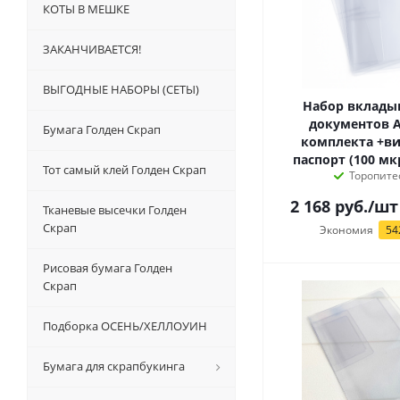
КОТЫ В МЕШКЕ
ЗАКАНЧИВАЕТСЯ!
ВЫГОДНЫЕ НАБОРЫ (СЕТЫ)
Набор вклады
документов А4
Бумага Голден Скрап
комплекта +в
паспорт (100 мк
Тот самый клей Голден Скрап
Торопите
2 168
руб.
/шт
Тканевые высечки Голден
Скрап
Экономия
54
Рисовая бумага Голден
Скрап
Подборка ОСЕНЬ/ХЕЛЛОУИН
Бумага для скрапбукинга