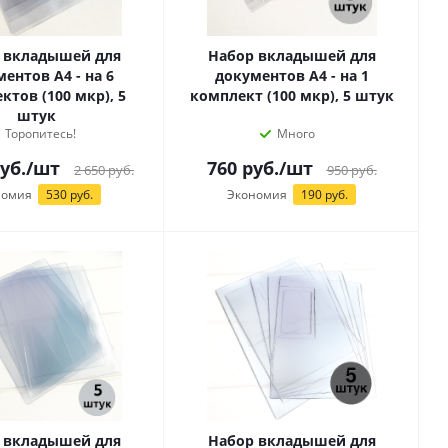
 вкладышей для
Набор вкладышей для
ентов А4 - на 6
документов А4 - на 1
ктов (100 мкр), 5
комплект (100 мкр), 5 штук
штук
Торопитесь!
Много
уб.
/шт
760
руб.
/шт
2 650
руб.
950
руб.
номия
530 руб.
Экономия
190 руб.
 вкладышей для
Набор вкладышей для