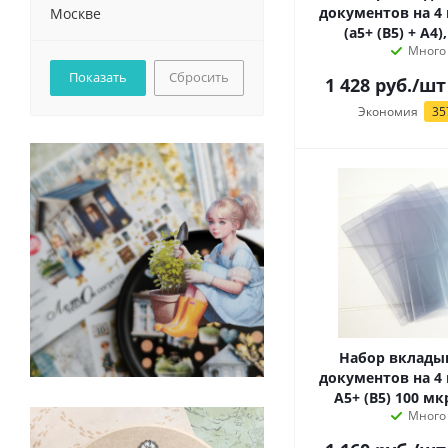
документов на 4
Москве
(а5+ (B5) + А4)
Много
Сбросить
1 428
руб.
/шт
Экономия
35
Набор вклады
документов на 4
А5+ (B5) 100 мк
Много