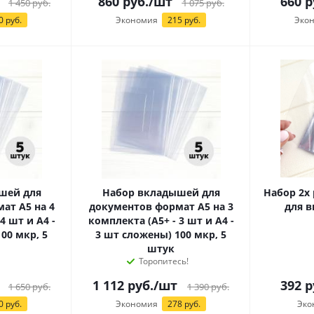
860
руб.
/шт
660
р
1 450
руб.
1 075
руб.
0 руб.
Экономия
215 руб.
Эко
шей для
Набор вкладышей для
Набор 2х
ат А5 на 4
документов формат А5 на 3
для в
4 шт и А4 -
комплекта (А5+ - 3 шт и А4 -
00 мкр, 5
3 шт сложены) 100 мкр, 5
штук
Торопитесь!
1 112
руб.
/шт
392
р
1 650
руб.
1 390
руб.
0 руб.
Экономия
278 руб.
Эко