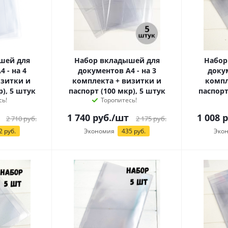
шей для
Набор вкладышей для
Набор
 - на 4
документов А4 - на 3
докум
изитки и
комплекта + визитки и
компл
р), 5 штук
паспорт (100 мкр), 5 штук
паспорт
сь!
Торопитесь!
1 740
руб.
/шт
1 008
р
2 710
руб.
2 175
руб.
2 руб.
Экономия
435 руб.
Эко