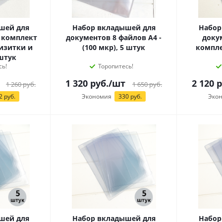
шей для
Набор вкладышей для
Набор
 комплект
документов 8 файлов А4 -
докум
 визитки и
(100 мкр), 5 штук
компле
 штук
сь!
Торопитесь!
1 320
руб.
/шт
2 120
р
1 260
руб.
1 650
руб.
2 руб.
Экономия
330 руб.
Эко
шей для
Набор вкладышей для
Набор