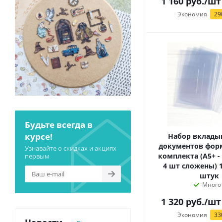
1 160
руб.
/шт
Экономия
29
Будьте всегда в
курсе!
Набор вклады
документов форм
Узнавайте о скидках и акциях
комплекта (А5+ - 
первым
4 шт сложены) 1
штук
Много
1 320
руб.
/шт
Экономия
33