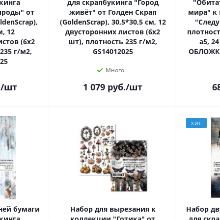
кинга
для скрапбукинга "Город
"Обита
ироды" от
живёт" от Голден Скрап
мира" к
ldenScrap),
(GoldenScrap), 30,5*30,5 см, 12
"Следу
м, 12
двусторонних листов (6х2
плотност
стов (6х2
шт), плотность 235 г/м2,
а5, 24
235 г/м2,
GS14012025
ОБЛОЖКИ
25
Много
.
/шт
1 079
руб.
/шт
6
ХИТ
ней бумаги
Набор для вырезания к
Набор дв
кинга
коллекции "Готика" от
для скр