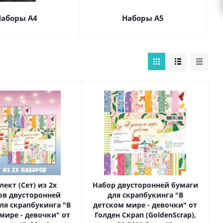
аборы А4
Наборы А5
ект (Сет) из 2х
Набор двусторонней бумаги
ов двусторонней
для скрапбукинга "В
ля скрапбукинга "В
детском мире - девочки" от
мире - девочки" от
Голден Скрап (GoldenScrap),