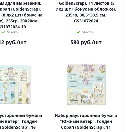
амидля вырезания,
(GoldenScrap), 11 листов (5
крап (GoldenScrap),
лх2 шт+ бонус на обложке),
 (8 лх2 шт+бонус на
235гр, 30,5*30,5 см.
), 235гр, 20Х20см,
GS31072024
S31072024-10
Много
Много
12
руб.
/шт
580
руб.
/шт
усторонней бумаги
Набор двусторонней бумаги
 ветер", Голден
"Южный ветер", Голден
(GoldenScrap), 16
Скрап (GoldenScrap), 11