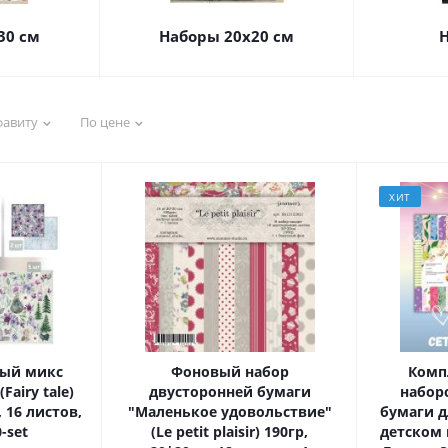
30 см
Наборы 20х20 см
Н
фавиту
По цене
ХИТ
ый микс
Фоновый набор
Компл
Fairy tale)
двусторонней бумаги
набор
, 16 листов,
"Маленькое удовольствие"
бумаги д
-set
(Le petit plaisir) 190гр,
детском 