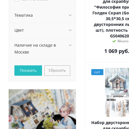
для скрапбу
"Философия пр
Голден Скрап (Go
Тематика
30,5*30,5 с
двусторонних ли
Цвет
шт), плотность 
GS040620
Много
Наличие на складе в
1 069
руб
Москве
Сбросить
ХИТ
Набор двусторон
для скрапбу