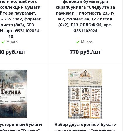
тели волшебного
фоновой бумаги для
 коллекции бумаги
скрапбукинга "Следуйте за
йте за пауками",
пауками", плотность 235 г/
ь 235 г/м2, формат
м2, формат а4, 12 листов
 листа (8х3), БЕЗ
(6х2), БЕЗ ОБЛОЖКИ, арт.
, арт. GS31102024-
GS31102024
10
Много
Много
80
руб.
/шт
770
руб.
/шт
усторонней бумаги
Набор двусторонней бумаги
апбукинга "Готика"
для вырезания "Тыквенный