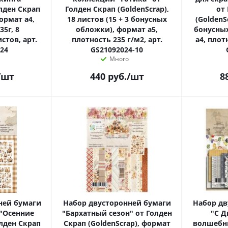
лден Скрап
Голден Скрап (GoldenScrap),
от
формат а4,
18 листов (15 + 3 бонусных
(GoldenS
35г, 8
обложки), формат а5,
бонусны
стов, арт.
плотность 235 г/м2, арт.
а4, плот
24
GS21092024-10
Много
/шт
440
руб.
/шт
8
ней бумаги
Набор двусторонней бумаги
Набор дв
"Осенние
"Бархатный сезон" от Голден
"С Д
лден Скрап
Скрап (GoldenScrap), формат
волшебни