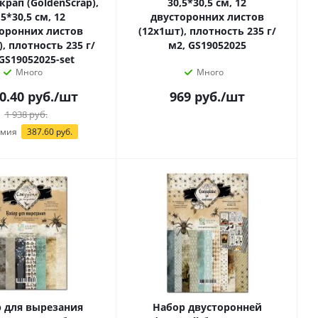
крап (GoldenScrap),
30,5*30,5 см, 12
,5*30,5 см, 12
двусторонних листов
оронних листов
(12х1шт), плотность 235 г/
, плотность 235 г/
м2, GS19052025
GS19052025-set
Много
Много
0.40
руб.
/шт
969
руб.
/шт
1 938
руб.
омия
387.60 руб.
 для вырезания
Набор двусторонней