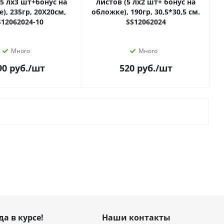
(5 лх3 шт+бонус на
листов (5 лх2 шт+ бонус на
), 235гр, 20Х20см,
обложке), 190гр, 30,5*30,5 см.
S12062024-10
SS12062024
Много
Много
90
руб.
/шт
520
руб.
/шт
да в курсе!
Наши контакты