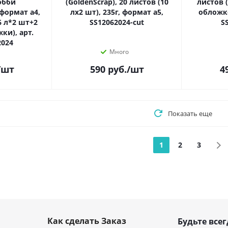
обби
(GoldenScrap), 20 листов (10
листов 
 формат а4,
лх2 шт), 235г, формат а5,
обложке
(6 л*2 шт+2
SS12062024-cut
S
ки), арт.
2024
Много
/шт
590
руб.
/шт
4
Показать еще
1
2
3
Как сделать Заказ
Будьте всег