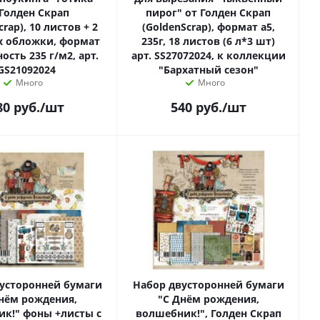
 Голден Скрап
пирог" от Голден Скрап
crap), 10 листов + 2
(GoldenScrap), формат а5,
х обложки, формат
235г, 18 листов (6 л*3 шт)
ность 235 г/м2, арт.
арт. SS27072024, к коллекции
GS21092024
"Бархатный сезон"
Много
Много
80
руб.
/шт
540
руб.
/шт
усторонней бумаги
Набор двусторонней бумаги
нём рождения,
"С Днём рождения,
к!" фоны +листы с
волшебник!", Голден Скрап