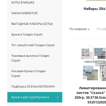
КОТЫ В МЕШКЕ
Наборы 30х
ЗАКАНЧИВАЕТСЯ!
ВЫГОДНЫЕ НАБОРЫ (СЕТЫ)
По новизне
По ал
Бумага Голден Скрап
Тот самый клей Голден Скрап
Тканевые высечки Голден
Скрап
Рисовая бумага Голден
Скрап
Подборка ОСЕНЬ/ХЕЛЛОУИН
Лимитированн
листов "Сказка" (
Бумага для скрапбукинга
250гр, 30,5*30,5см
SS25122020