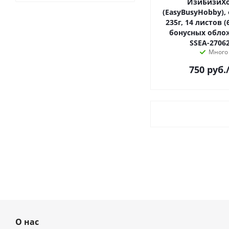
ИзиБизиХ
(EasyBusyHobby),
235г, 14 листов 
бонусных облож
SSEA-2706
Много
750
руб.
О нас