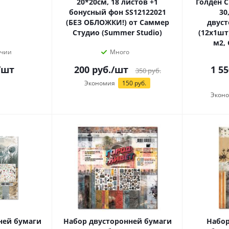
20*20см, 18 листов +1
Голден С
бонусный фон SS12122021
30
(БЕЗ ОБЛОЖКИ!) от Саммер
двуст
Студио (Summer Studio)
(12х1шт)
м2, 
ичии
Много
/шт
200
руб.
/шт
1 55
350
руб.
Экономия
150 руб.
Экон
ней бумаги
Набор двусторонней бумаги
Набор