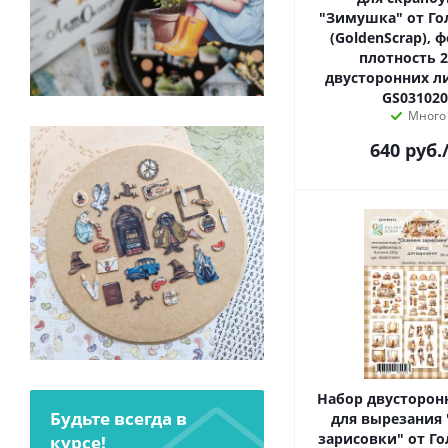
"Зимушка" от Го
(GoldenScrap), 
плотность 2
двусторонних ли
GS031020
Много
640
руб.
Набор двусторон
Будьте всегда в
для вырезания 
зарисовки" от Го
курсе!