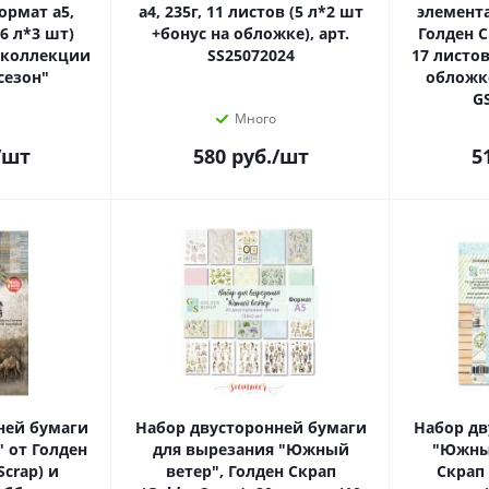
формат а5,
а4, 235г, 11 листов (5 л*2 шт
элемент
(6 л*3 шт)
+бонус на обложке), арт.
Голден С
к коллекции
SS25072024
17 листов
сезон"
обложке
G
Много
/шт
580
руб.
/шт
5
ней бумаги
Набор двусторонней бумаги
Набор дв
" от Голден
для вырезания "Южный
"Южный
Scrap) и
ветер", Голден Скрап
Скрап 