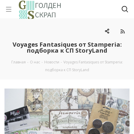
Voyages Fantasiques от Stamperia:
подборка к СП StoryLand
Главная
-
О нас
-
Новости
-
Voyages Fantasiques от Stamperia:
подборка к СП StoryLand