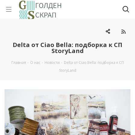
Delta от Ciao Bella: подборка к СП
StoryLand
Главная
-
О нас
-
Новости
-
Delta от Ciao Bella: подборка к СП
StoryLand