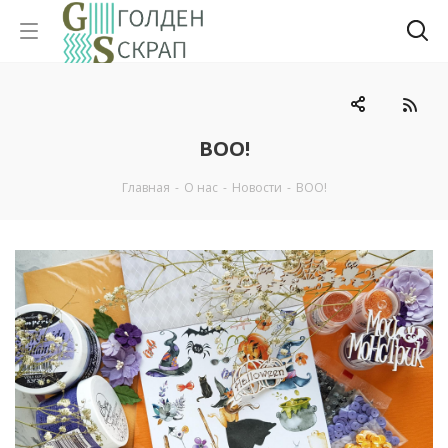
BOO!
Главная
-
О нас
-
Новости
-
BOO!