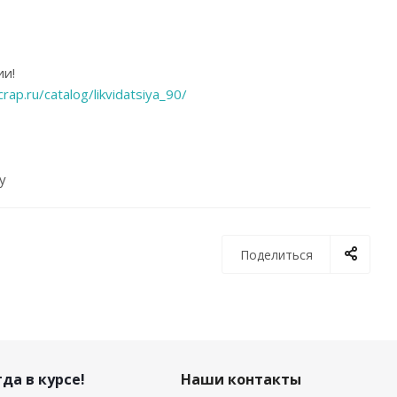
ии!
rap.ru/catalog/likvidatsiya_90/
у
Поделиться
да в курсе!
Наши контакты