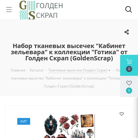
Набор тканевых высечек "Кабинет
зельевара" к коллекции "Готика" от
Голден Скрап (GoldenScrap)
0
Главная
-
Каталог
-
Тканевые высечки Голден Скрап
-
Набор
тканевых высечек "Кабинет зельевара" к коллекции "Готика" от
Голден Скрап (GoldenScrap)
0
ХИТ