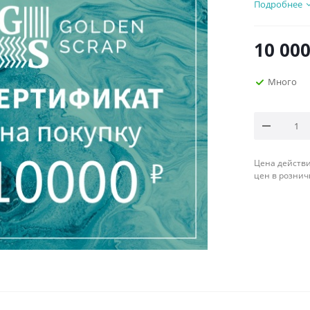
Подробнее
10 00
Много
Цена действи
цен в рознич