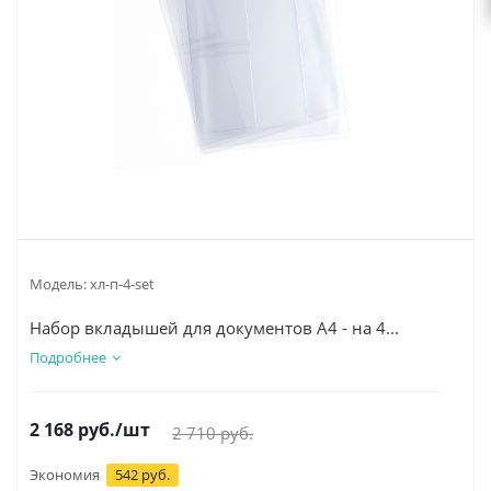
Модель:
хл-п-4-set
Набор вкладышей для документов А4 - на 4...
Подробнее
2 168
руб.
/шт
2 710
руб.
Экономия
542 руб.