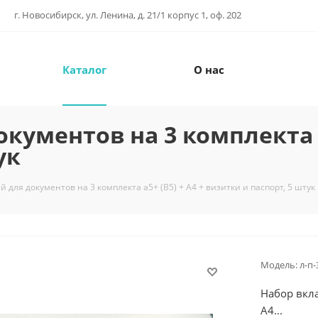
г. Новосибирск, ул. Ленина, д. 21/1 корпус 1, оф. 202
Каталог
О нас
ументов на 3 комплекта а5
ук
 для документов на 3 комплекта а5+ (B5) + А4 + визитки и паспорт, 5 штук
Модель:
л-п-
Набор вкла
А4...