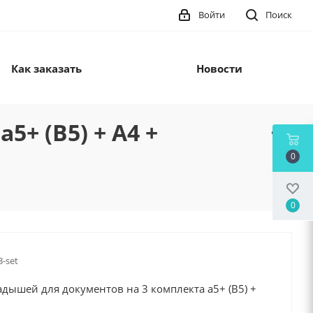
Войти
Поиск
Как заказать
Новости
+ (B5) + А4 +
0
0
3-set
дышей для документов на 3 комплекта а5+ (B5) +