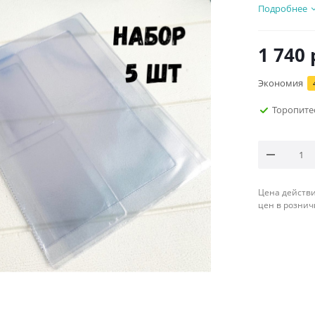
Подробнее
1 740
Экономия
Торопите
Цена действи
цен в рознич