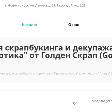
г. Новосибирск, ул. Ленина, д. 21/1 корпус 1, оф. 202
Каталог
О нас
я скрапбукинга и декупаж
отика" от Голден Скрап (Go
маги для скрапбукинга и декупажа "Кракле красное" к коллекции "Готика" 
Модель:
goth