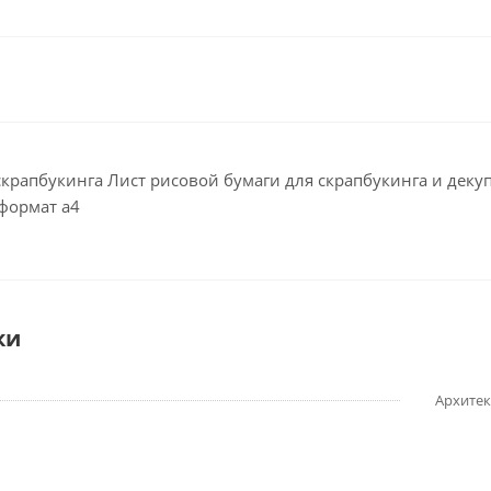
скрапбукинга Лист рисовой бумаги для скрапбукинга и декуп
 формат а4
ки
Архитек