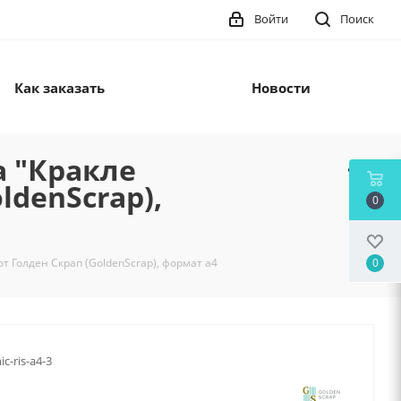
Войти
Поиск
Как заказать
Новости
а "Кракле
ldenScrap),
0
0
от Голден Скрап (GoldenScrap), формат а4
ic-ris-a4-3