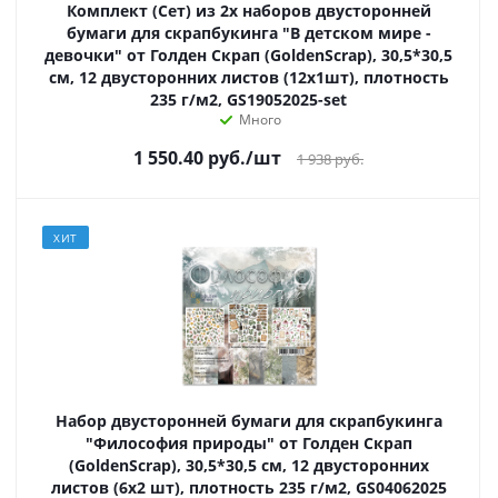
Комплект (Сет) из 2х наборов двусторонней
бумаги для скрапбукинга "В детском мире -
девочки" от Голден Скрап (GoldenScrap), 30,5*30,5
см, 12 двусторонних листов (12х1шт), плотность
235 г/м2, GS19052025-set
Много
1 550.40
руб.
/шт
1 938
руб.
ХИТ
Набор двусторонней бумаги для скрапбукинга
"Философия природы" от Голден Скрап
(GoldenScrap), 30,5*30,5 см, 12 двусторонних
листов (6х2 шт), плотность 235 г/м2, GS04062025