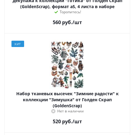
декупажа к коллекции "Готика" от Голден Скрап
(GoldenScrap), формат а5, 4 листа в наборе
Торопитесь!
560
руб.
/шт
ХИТ
Набор тканевых высечек "Зимние радости" к
коллекции "Зимушка" от Голден Скрап
(GoldenScrap)
Нет в наличии
520
руб.
/шт