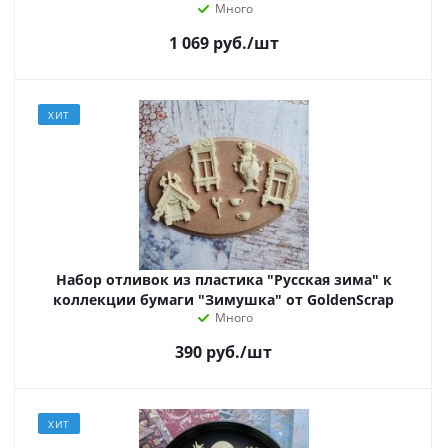
Много
1 069
руб.
/шт
ХИТ
Набор отливок из пластика "Русская зима" к
коллекции бумаги "Зимушка" от GoldenScrap
Много
390
руб.
/шт
ХИТ