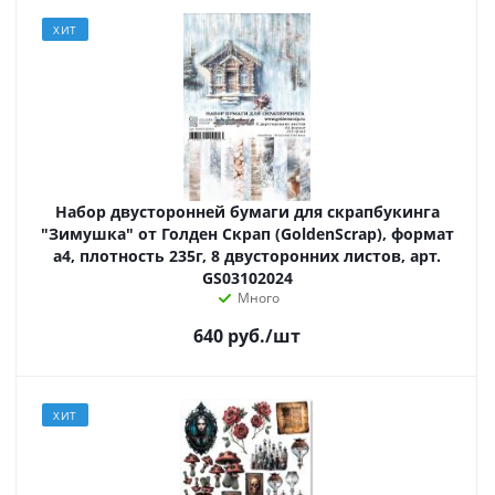
ХИТ
Набор двусторонней бумаги для скрапбукинга
"Зимушка" от Голден Скрап (GoldenScrap), формат
а4, плотность 235г, 8 двусторонних листов, арт.
GS03102024
Много
640
руб.
/шт
ХИТ