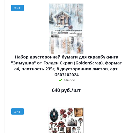
ХИТ
Набор двусторонней бумаги для скрапбукинга
"Зимушка" от Голден Скрап (GoldenScrap), формат
а4, плотность 235г, 8 двусторонних листов, арт.
GS03102024
Много
640
руб.
/шт
ХИТ