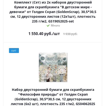
Комплект (Сет) из 2х наборов двусторонней
бумаги для скрапбукинга "В детском мире -
девочки" от Голден Скрап (GoldenScrap), 30,5*30,5
см, 12 двусторонних листов (12х1шт), плотность
235 г/м2, GS19052025-set
Много
1 550.40
руб.
/шт
1 938
руб.
ХИТ
Набор двусторонней бумаги для скрапбукинга
"Философия природы" от Голден Скрап
(GoldenScrap), 30,5*30,5 см, 12 двусторонних
листов (6х2 шт), плотность 235 г/м2, GS04062025