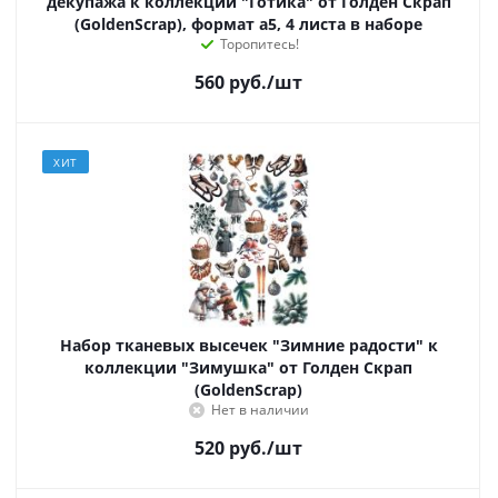
декупажа к коллекции "Готика" от Голден Скрап
(GoldenScrap), формат а5, 4 листа в наборе
Торопитесь!
560
руб.
/шт
ХИТ
Набор тканевых высечек "Зимние радости" к
коллекции "Зимушка" от Голден Скрап
(GoldenScrap)
Нет в наличии
520
руб.
/шт