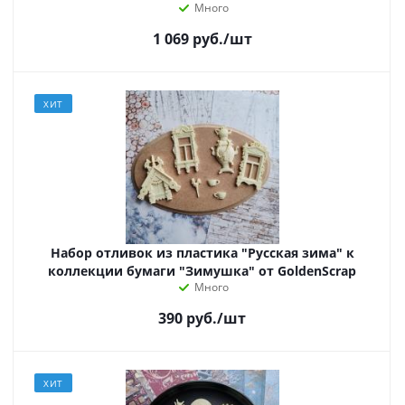
Много
1 069
руб.
/шт
ХИТ
Набор отливок из пластика "Русская зима" к
коллекции бумаги "Зимушка" от GoldenScrap
Много
390
руб.
/шт
ХИТ