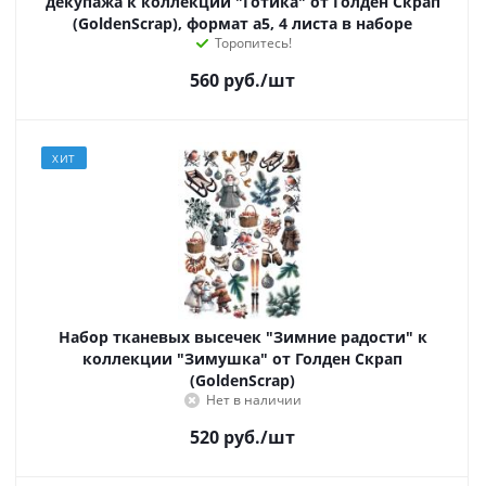
декупажа к коллекции "Готика" от Голден Скрап
(GoldenScrap), формат а5, 4 листа в наборе
Торопитесь!
560
руб.
/шт
ХИТ
Набор тканевых высечек "Зимние радости" к
коллекции "Зимушка" от Голден Скрап
(GoldenScrap)
Нет в наличии
520
руб.
/шт