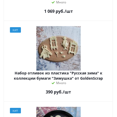
Много
1 069
руб.
/шт
ХИТ
Набор отливок из пластика "Русская зима" к
коллекции бумаги "Зимушка" от GoldenScrap
Много
390
руб.
/шт
ХИТ