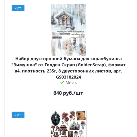
ХИТ
Набор двусторонней бумаги для скрапбукинга
"Зимушка" от Голден Скрап (GoldenScrap), формат
а4, плотность 235г, 8 двусторонних листов, арт.
GS03102024
Много
640
руб.
/шт
ХИТ