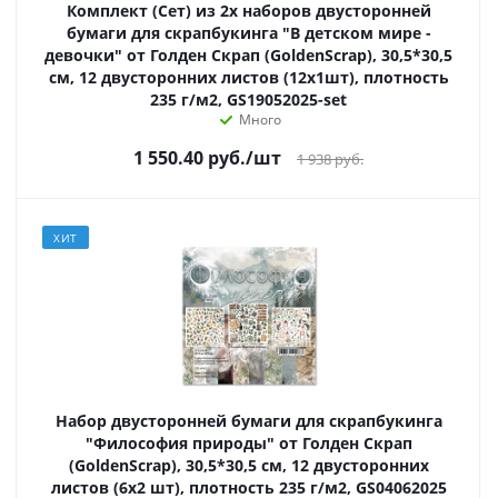
Комплект (Сет) из 2х наборов двусторонней
бумаги для скрапбукинга "В детском мире -
девочки" от Голден Скрап (GoldenScrap), 30,5*30,5
см, 12 двусторонних листов (12х1шт), плотность
235 г/м2, GS19052025-set
Много
1 550.40
руб.
/шт
1 938
руб.
ХИТ
Набор двусторонней бумаги для скрапбукинга
"Философия природы" от Голден Скрап
(GoldenScrap), 30,5*30,5 см, 12 двусторонних
листов (6х2 шт), плотность 235 г/м2, GS04062025