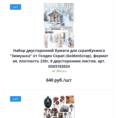
ХИТ
Набор двусторонней бумаги для скрапбукинга
"Зимушка" от Голден Скрап (GoldenScrap), формат
а4, плотность 235г, 8 двусторонних листов, арт.
GS03102024
Много
640
руб.
/шт
ХИТ