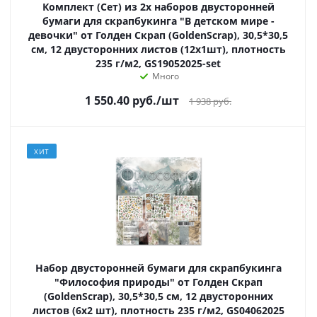
Комплект (Сет) из 2х наборов двусторонней
бумаги для скрапбукинга "В детском мире -
девочки" от Голден Скрап (GoldenScrap), 30,5*30,5
см, 12 двусторонних листов (12х1шт), плотность
235 г/м2, GS19052025-set
Много
1 550.40
руб.
/шт
1 938
руб.
ХИТ
Набор двусторонней бумаги для скрапбукинга
"Философия природы" от Голден Скрап
(GoldenScrap), 30,5*30,5 см, 12 двусторонних
листов (6х2 шт), плотность 235 г/м2, GS04062025