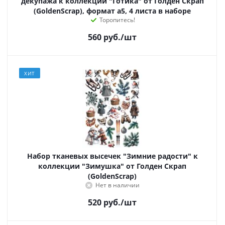
декупажа к коллекции "Готика" от Голден Скрап
(GoldenScrap), формат а5, 4 листа в наборе
Торопитесь!
560
руб.
/шт
ХИТ
Набор тканевых высечек "Зимние радости" к
коллекции "Зимушка" от Голден Скрап
(GoldenScrap)
Нет в наличии
520
руб.
/шт