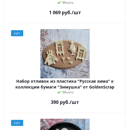
Много
1 069
руб.
/шт
ХИТ
Набор отливок из пластика "Русская зима" к
коллекции бумаги "Зимушка" от GoldenScrap
Много
390
руб.
/шт
ХИТ